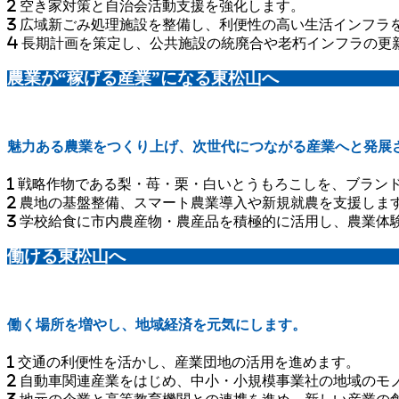
空き家対策と自治会活動支援を強化します。
広域新ごみ処理施設を整備し、利便性の高い生活インフラ
長期計画を策定し、公共施設の統廃合や老朽インフラの更
農業が“稼げる産業”になる東松山へ
魅力ある農業をつくり上げ、次世代につながる産業へと発展
戦略作物である梨・苺・栗・白いとうもろこしを、ブラン
農地の基盤整備、スマート農業導入や新規就農を支援しま
学校給食に市内農産物・農産品を積極的に活用し、農業体
働ける東松山へ
働く場所を増やし、地域経済を元気にします。
交通の利便性を活かし、産業団地の活用を進めます。
自動車関連産業をはじめ、中小・小規模事業社の地域のモ