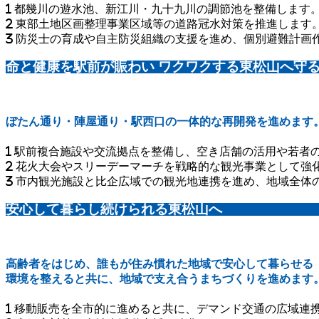
都幾川の遊水池、新江川・九十九川の調節池を整備します
東部土地区画整理事業区域等の道路冠水対策を推進します
防災士の育成や自主防災組織の支援を進め、個別避難計画
命と健康を駅前が賑わい ワクワクする東松山へ守
ぼたん通り・陣屋通り・駅西口の一体的な再開発を進めます
駅前複合施設や交流拠点を整備し、空き店舗の活用や若者
花火大会やスリーデーマーチを戦略的な観光事業として強
市内観光施設と比企広域での観光地連携を進め、地域全体
安心して暮らし続けられる東松山へ
高齢者をはじめ、誰もが住み慣れた地域で安心して暮らせる
環境を整えると共に、地域で支え合うまちづくりを進めます
移動販売を全市的に進めると共に、デマンド交通の広域連携