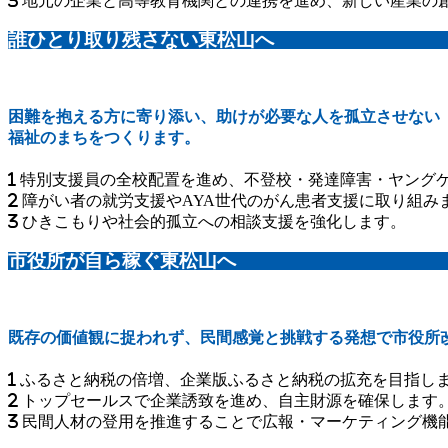
地元の企業と高等教育機関との連携を進め、新しい産業の
誰ひとり取り残さない東松山へ
困難を抱える方に寄り添い、助けが必要な人を孤立させない
福祉のまちをつくります。
特別支援員の全校配置を進め、不登校・発達障害・ヤング
障がい者の就労支援やAYA世代のがん患者支援に取り組み
ひきこもりや社会的孤立への相談支援を強化します。
市役所が自ら稼ぐ東松山へ
既存の価値観に捉われず、民間感覚と挑戦する発想で市役所
ふるさと納税の倍増、企業版ふるさと納税の拡充を目指し
トップセールスで企業誘致を進め、自主財源を確保します
民間人材の登用を推進することで広報・マーケティング機