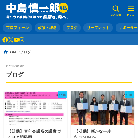
SEARCH
MENU
プロフィール
政策・理念
ブログ
リーフレット
サポーター
HOME
ブログ
ブログ
活動
活動
【活動】青年会議所の議案づ
【活動】新たな一歩
くりと消防団
2023.04.24