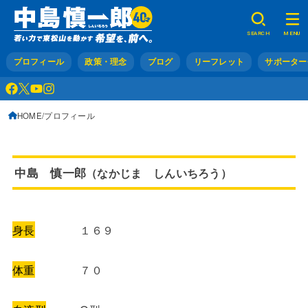
SEARCH
MENU
プロフィール
政策・理念
ブログ
リーフレット
サポーター
HOME
プロフィール
中島 慎一郎
（なかじま しんいちろう）
身長
１６９
体重
７０