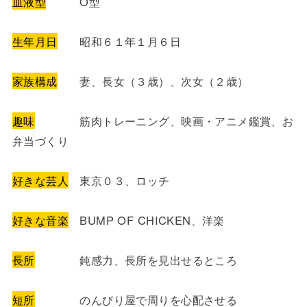
血液型
O型
生年月日
昭和６１年１月６日
家族構成
妻、長女（３歳）、次女（２歳）
趣味
筋肉トレーニング、映画・アニメ鑑賞、お
弁当づくり
好きな芸人
東京０３、ロッチ
好きな音楽
BUMP OF CHICKEN、洋楽
長所
鈍感力、長所を見出せるところ
短所
のんびり屋で周りを心配させる