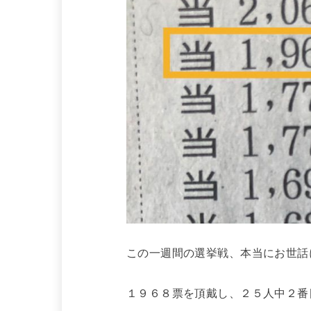
この一週間の選挙戦、本当にお世話
１９６８票を頂戴し、２５人中２番