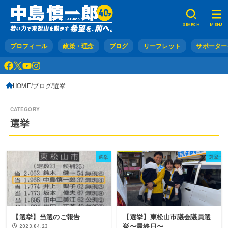
SEARCH
MENU
プロフィール
政策・理念
ブログ
リーフレット
サポーター
HOME
ブログ
選挙
選挙
選挙
選挙
【選挙】当選のご報告
【選挙】東松山市議会議員選
挙〜最終日〜
2023.04.23